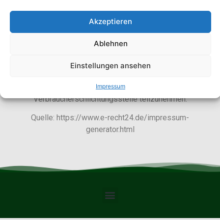
Umsatzsteuer-ID
Akzeptieren
Umsatzsteuer-Identifikationsnummer gemäß §
27 a Umsatzsteuergesetz: DE 292020190
Ablehnen
Verbraucherstreitbeilegung/Universalschlichtungsstell
Einstellungen ansehen
Wir sind nicht bereit oder verpflichtet, an
Impressum
Streitbeilegungsverfahren vor einer
Verbraucherschlichtungsstelle teilzunehmen.
Quelle: https://www.e-recht24.de/impressum-
generator.html